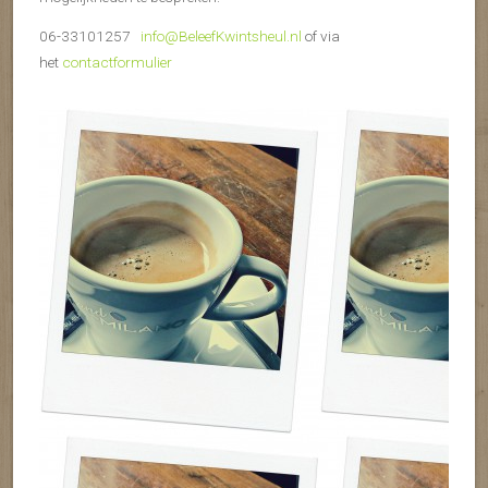
06-33101257
info@BeleefKwintsheul.nl
of via
het
contactformulier