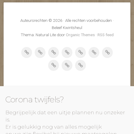
Auteursrechten © 2026 · Alle rechten voorbehouden ·
Beleef Kwintsheul
Thema: Natural Lite door
Organic Themes
·
RSS feed
Corona twijfels?
Begrijpelijk dat een uitje plannen nu onzeker
is.
Er is gelukkig nog van alles mogelijk
en we zijn flexibel bij nieuwe maatregelen.