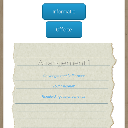
Informatie
Offerte
Arrangement 1
Ontvangst met koffie/thee
Tour museum
Rondleiding historische tuin