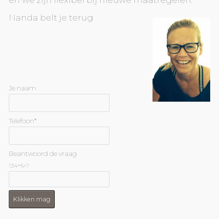
Nanda belt je terug
Je naam
Telefoon*
Beantwoord de vraag
134+6=?